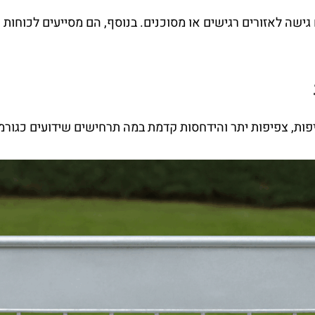
ם גישה לאזורים רגישים או מסוכנים. בנוסף, הם מסייעים לכוחו
פות, צפיפות יתר והידחסות קדמת במה תרחישים שידועים כגורמי 